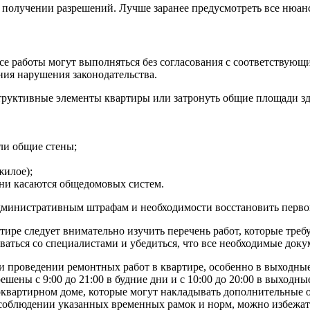
а получении разрешений. Лучше заранее предусмотреть все нюан
все работы могут выполняться без согласования с соответствую
ия нарушения законодательства.
структивные элементы квартиры или затронуть общие площади зд
ли общие стены;
жилое);
они касаются общедомовых систем.
дминистративным штрафам и необходимости восстановить перво
артире следует внимательно изучить перечень работ, которые тр
оваться со специалистами и убедиться, что все необходимые до
ри проведении ремонтных работ в квартире, особенно в выходн
решены с 9:00 до 21:00 в будние дни и с 10:00 до 20:00 в выход
вартирном доме, которые могут накладывать дополнительные ог
соблюдении указанных временных рамок и норм, можно избежат