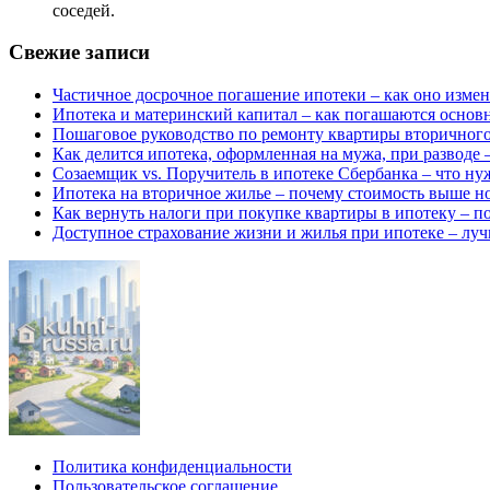
соседей.
Свежие записи
Частичное досрочное погашение ипотеки – как оно изме
Ипотека и материнский капитал – как погашаются основ
Пошаговое руководство по ремонту квартиры вторичного 
Как делится ипотека, оформленная на мужа, при разводе
Созаемщик vs. Поручитель в ипотеке Сбербанка – что нуж
Ипотека на вторичное жилье – почему стоимость выше но
Как вернуть налоги при покупке квартиры в ипотеку – п
Доступное страхование жизни и жилья при ипотеке – лу
Политика конфиденциальности
Пользовательское соглашение