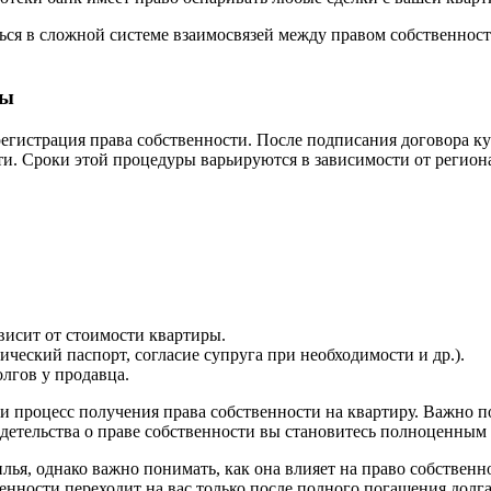
ся в сложной системе взаимосвязей между правом собственност
сы
регистрация права собственности. После подписания договора 
ти. Сроки этой процедуры варьируются в зависимости от регион
висит от стоимости квартиры.
ический паспорт, согласие супруга при необходимости и др.).
лгов у продавца.
 процесс получения права собственности на квартиру. Важно по
детельства о праве собственности вы становитесь полноценным
я, однако важно понимать, как она влияет на право собственно
венности переходит на вас только после полного погашения долга