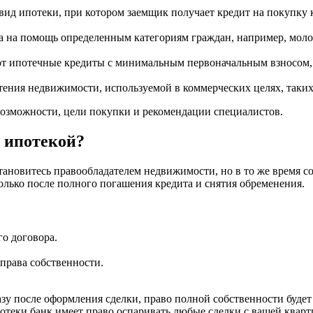
д ипотеки, при котором заемщик получает кредит на покупку кв
 на помощь определенным категориям граждан, например, моло
 ипотечные кредиты с минимальным первоначальным взносом, чт
ения недвижимости, используемой в коммерческих целях, таких
озможности, цели покупки и рекомендации специалистов.
с ипотекой?
тановитесь правообладателем недвижимости, но в то же время со
только после полного погашения кредита и снятия обременения.
о договора.
права собственности.
зу после оформления сделки, право полной собственности будет 
отеки банк имеет право оспаривать любые сделки с вашей кварти