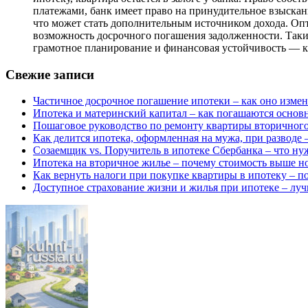
платежами, банк имеет право на принудительное взыскани
что может стать дополнительным источником дохода. Опт
возможность досрочного погашения задолженности. Таким
грамотное планирование и финансовая устойчивость — к
Свежие записи
Частичное досрочное погашение ипотеки – как оно изме
Ипотека и материнский капитал – как погашаются основ
Пошаговое руководство по ремонту квартиры вторичного 
Как делится ипотека, оформленная на мужа, при разводе
Созаемщик vs. Поручитель в ипотеке Сбербанка – что нуж
Ипотека на вторичное жилье – почему стоимость выше но
Как вернуть налоги при покупке квартиры в ипотеку – п
Доступное страхование жизни и жилья при ипотеке – лу