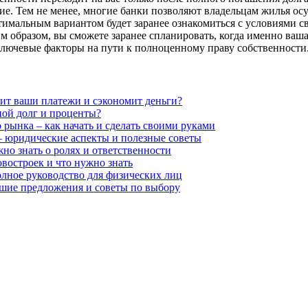
е. Тем не менее, многие банки позволяют владельцам жилья осу
имальным вариантом будет заранее ознакомиться с условиями св
 образом, вы сможете заранее спланировать, когда именно ваша
лючевые факторы на пути к полноценному праву собственности
нит ваши платежи и сэкономит деньги?
ной долг и проценты?
рынка – как начать и сделать своими руками
 – юридические аспекты и полезные советы
но знать о ролях и ответственности
востроек и что нужно знать
олное руководство для физических лиц
чшие предложения и советы по выбору