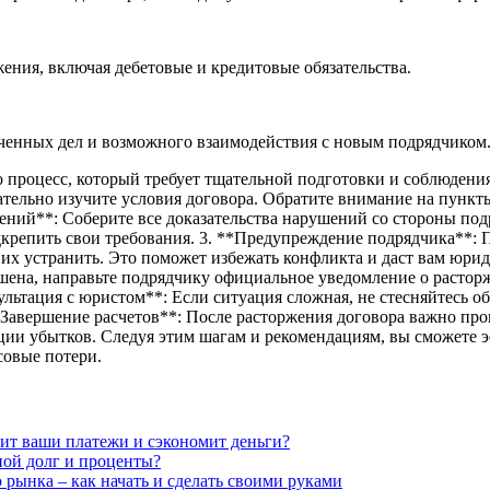
ния, включая дебетовые и кредитовые обязательства.
нченных дел и возможного взаимодействия с новым подрядчиком
 процесс, который требует тщательной подготовки и соблюдени
мательно изучите условия договора. Обратите внимание на пунк
ний**: Соберите все доказательства нарушений со стороны подр
репить свои требования. 3. **Предупреждение подрядчика**: 
их устранить. Это поможет избежать конфликта и даст вам юрид
ена, направьте подрядчику официальное уведомление о расторж
льтация с юристом**: Если ситуация сложная, не стесняйтесь о
Завершение расчетов**: После расторжения договора важно прои
ии убытков. Следуя этим шагам и рекомендациям, вы сможете э
овые потери.
нит ваши платежи и сэкономит деньги?
ной долг и проценты?
рынка – как начать и сделать своими руками