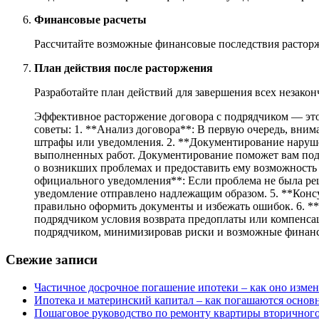
Финансовые расчеты
Рассчитайте возможные финансовые последствия расторже
План действия после расторжения
Разработайте план действий для завершения всех незако
Эффективное расторжение договора с подрядчиком — это
советы: 1. **Анализ договора**: В первую очередь, вни
штрафы или уведомления. 2. **Документирование наруше
выполненных работ. Документирование поможет вам подк
о возникших проблемах и предоставить ему возможность 
официального уведомления**: Если проблема не была реш
уведомление отправлено надлежащим образом. 5. **Консу
правильно оформить документы и избежать ошибок. 6. **
подрядчиком условия возврата предоплаты или компенсац
подрядчиком, минимизировав риски и возможные финанс
Свежие записи
Частичное досрочное погашение ипотеки – как оно изме
Ипотека и материнский капитал – как погашаются основ
Пошаговое руководство по ремонту квартиры вторичного 