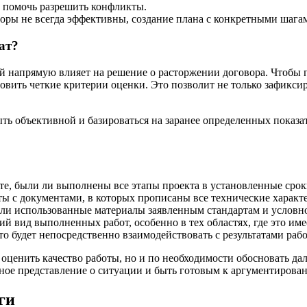
 помочь разрешить конфликты.
оры не всегда эффективны, создание плана с конкретными шага
ат?
ый напрямую влияет на решение о расторжении договора. Чтобы 
вить четкие критерии оценки. Это позволит не только зафиксир
ыть объективной и базироваться на заранее определенных показ
е, были ли выполнены все этапы проекта в установленные срок
ты с документами, в которых прописаны все технические характ
ли использованные материалы заявленным стандартам и условно
 вид выполненных работ, особенно в тех областях, где это име
то будет непосредственно взаимодействовать с результатами раб
 оценить качество работы, но и по необходимости обосновать д
лное представление о ситуации и быть готовым к аргументиров
ги