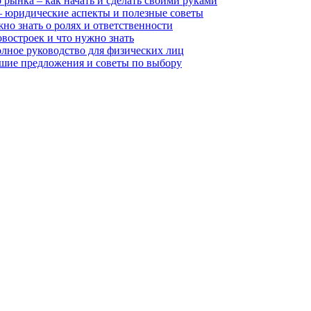
рынка – как начать и сделать своими руками
 – юридические аспекты и полезные советы
но знать о ролях и ответственности
востроек и что нужно знать
олное руководство для физических лиц
чшие предложения и советы по выбору