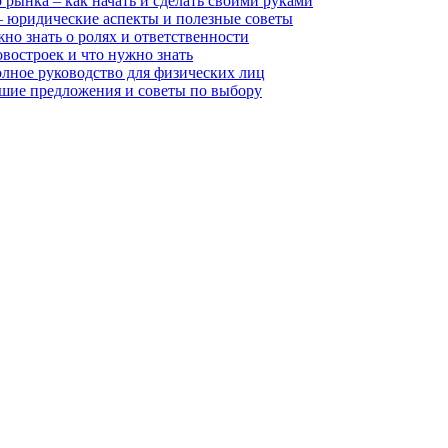
рынка – как начать и сделать своими руками
 – юридические аспекты и полезные советы
но знать о ролях и ответственности
востроек и что нужно знать
олное руководство для физических лиц
чшие предложения и советы по выбору