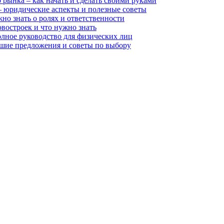
рынка – как начать и сделать своими руками
 – юридические аспекты и полезные советы
но знать о ролях и ответственности
востроек и что нужно знать
олное руководство для физических лиц
чшие предложения и советы по выбору